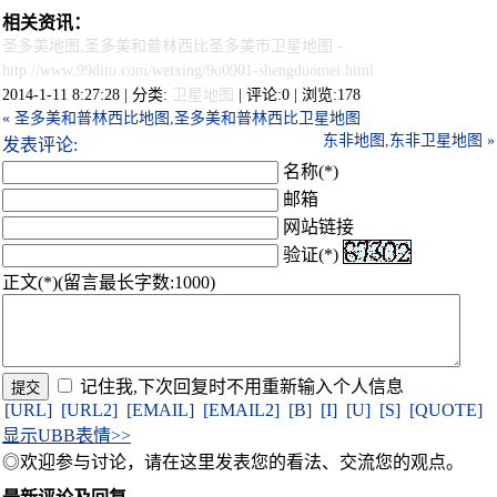
相关资讯：
圣多美地图,圣多美和普林西比圣多美市卫星地图
-
http://www.99ditu.com/weixing/9o0901-shengduomei.html
2014-1-11 8:27:28 | 分类:
卫星地图
| 评论:0 | 浏览:
178
« 圣多美和普林西比地图,圣多美和普林西比卫星地图
东非地图,东非卫星地图 »
发表评论:
名称(*)
邮箱
网站链接
验证(*)
正文(*)(留言最长字数:1000)
记住我,下次回复时不用重新输入个人信息
[URL]
[URL2]
[EMAIL]
[EMAIL2]
[B]
[I]
[U]
[S]
[QUOTE]
显示UBB表情>>
◎欢迎参与讨论，请在这里发表您的看法、交流您的观点。