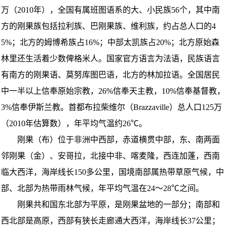
万（2010年），全国有属班图语系的大、小民族56个，其中南
方的刚果族包括拉利族、巴刚果族、维利族，约占总人口的4
5%；北方的姆博希族占16%；中部太凯族占20%；北方原始森
林里还生活着少数俾格米人。国家官方语言为法语，民族语言
有南方的刚果语、莫努库图巴语，北方的林加拉语。全国居民
中一半以上信奉原始宗教，26%信奉天主教，10%信奉基督教，
3%信奉伊斯兰教。首都布拉柴维尔（Brazzaville）总人口125万
（2010年估算数），年平均气温约26℃。
刚果（布）位于非洲中西部，赤道横贯中部，东、南两面
邻刚果（金）、安哥拉，北接中非、喀麦隆，西连加蓬，西南
临大西洋，海岸线长150多公里，国境南部属热带草原气候，中
部、北部为热带雨林气候，年平均气温在24～28℃之间。
刚果共和国东北部为平原，是刚果盆地的一部分；南部和
西北部是高原，西部有狭长走廊通大西洋，海岸线长37公里；