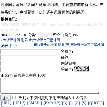
高原同沿海低地之间为马永贝山地。主要旅游城市有韦索、布
拉柴维尔、卢博莫等，此外还有风景优美的刚果河。
相关资讯：
刚果(布)地图,刚果(布)卫星地图
- http://www.99ditu.com/weixing/9o0500-
gangguobu.html
2014-1-11 8:25:58 | 分类:
卫星地图
| 评论:0 | 浏览:
196
« 金沙萨地图,刚果(金)金沙萨市卫星地图
布拉柴维尔地图,刚果(布)布拉柴维尔市卫星地图 »
发表评论:
名称(*)
邮箱
网站链接
验证(*)
正文(*)(留言最长字数:1000)
记住我,下次回复时不用重新输入个人信息
[URL]
[URL2]
[EMAIL]
[EMAIL2]
[B]
[I]
[U]
[S]
[QUOTE]