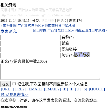
相关资讯：
天峨地图,广西壮族自治区河池市天峨县卫星地图
-
http://www.99ditu.com/weixing/451222-tiane.html
2013-11-14 10:49:15 | 分类:
卫星地图
| 评论:0 | 浏览:
174
« 南丹地图,广西壮族自治区河池市南丹县卫星地图
凤山地图,广西壮族自治区河池市凤山县卫星地图 »
发表评论:
名称(*)
邮箱
网站链接
验证(*)
正文(*)(留言最长字数:1000)
记住我,下次回复时不用重新输入个人信息
[URL]
[URL2]
[EMAIL]
[EMAIL2]
[B]
[I]
[U]
[S]
[QUOTE]
显示UBB表情>>
◎欢迎参与讨论，请在这里发表您的看法、交流您的观点。