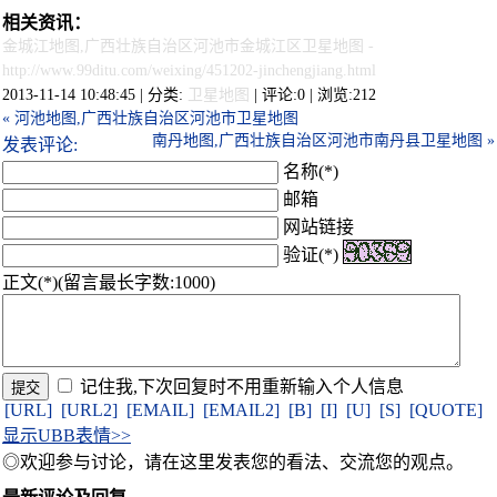
相关资讯：
金城江地图,广西壮族自治区河池市金城江区卫星地图
-
http://www.99ditu.com/weixing/451202-jinchengjiang.html
2013-11-14 10:48:45 | 分类:
卫星地图
| 评论:0 | 浏览:
212
« 河池地图,广西壮族自治区河池市卫星地图
南丹地图,广西壮族自治区河池市南丹县卫星地图 »
发表评论:
名称(*)
邮箱
网站链接
验证(*)
正文(*)(留言最长字数:1000)
记住我,下次回复时不用重新输入个人信息
[URL]
[URL2]
[EMAIL]
[EMAIL2]
[B]
[I]
[U]
[S]
[QUOTE]
显示UBB表情>>
◎欢迎参与讨论，请在这里发表您的看法、交流您的观点。