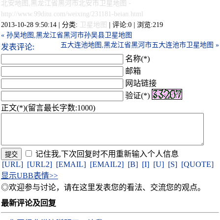
北安地图,黑龙江省黑河市北安市卫星地图
-
http://www.99ditu.com/weixing/231181-beian.html
2013-10-28 9:50:14 | 分类:
卫星地图
| 评论:0 | 浏览:
219
« 孙吴地图,黑龙江省黑河市孙吴县卫星地图
五大连池地图,黑龙江省黑河市五大连池市卫星地图 »
发表评论:
名称(*)
邮箱
网站链接
验证(*)
正文(*)(留言最长字数:1000)
记住我,下次回复时不用重新输入个人信息
[URL]
[URL2]
[EMAIL]
[EMAIL2]
[B]
[I]
[U]
[S]
[QUOTE]
显示UBB表情>>
◎欢迎参与讨论，请在这里发表您的看法、交流您的观点。
最新评论及回复