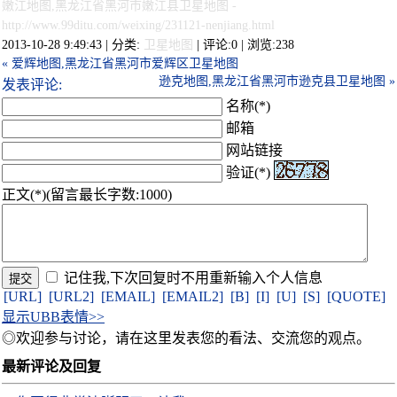
嫩江地图,黑龙江省黑河市嫩江县卫星地图
-
http://www.99ditu.com/weixing/231121-nenjiang.html
2013-10-28 9:49:43 | 分类:
卫星地图
| 评论:0 | 浏览:
238
« 爱辉地图,黑龙江省黑河市爱辉区卫星地图
逊克地图,黑龙江省黑河市逊克县卫星地图 »
发表评论:
名称(*)
邮箱
网站链接
验证(*)
正文(*)(留言最长字数:1000)
记住我,下次回复时不用重新输入个人信息
[URL]
[URL2]
[EMAIL]
[EMAIL2]
[B]
[I]
[U]
[S]
[QUOTE]
显示UBB表情>>
◎欢迎参与讨论，请在这里发表您的看法、交流您的观点。
最新评论及回复