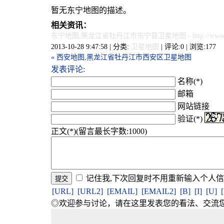
暂无东宁地图的描述。
相关资讯：
东宁地图,黑龙江省牡丹江市东宁县卫星地图
- http://www
2013-10-28 9:47:58 | 分类:
卫星地图
| 评论:0 | 浏览:
177
« 西安地图,黑龙江省牡丹江市西安区卫星地图
发表评论:
名称(*)
邮箱
网站链接
验证(*)
正文(*)(留言最长字数:1000)
记住我,下次回复时不用重新输入个人
[URL]
[URL2]
[EMAIL]
[EMAIL2]
[B]
[I]
[U]
◎欢迎参与讨论，请在这里发表您的看法、交流