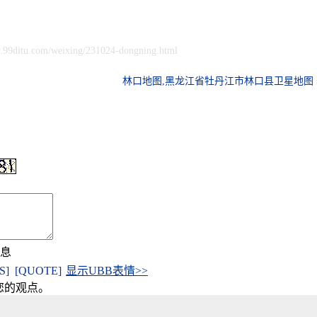
.99ditu.com/weixing/231024-dongning.html
林口地图,黑龙江省牡丹江市林口县卫星地图 
信息
[S]
[QUOTE]
显示UBB表情>>
您的观点。