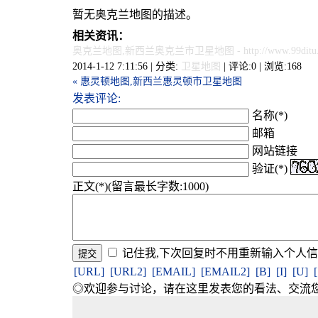
暂无奥克兰地图的描述。
相关资讯：
奥克兰地图,新西兰奥克兰市卫星地图
- http://www.99ditu
2014-1-12 7:11:56 | 分类:
卫星地图
| 评论:0 | 浏览:
168
« 惠灵顿地图,新西兰惠灵顿市卫星地图
发表评论:
名称(*)
邮箱
网站链接
验证(*)
正文(*)(留言最长字数:1000)
记住我,下次回复时不用重新输入个人
[URL]
[URL2]
[EMAIL]
[EMAIL2]
[B]
[I]
[U]
◎欢迎参与讨论，请在这里发表您的看法、交流