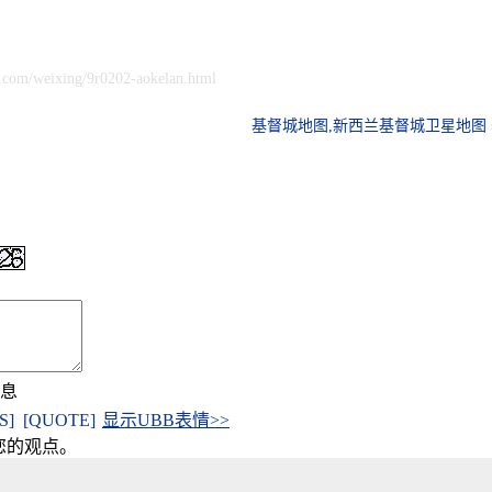
.com/weixing/9r0202-aokelan.html
基督城地图,新西兰基督城卫星地图 
信息
[S]
[QUOTE]
显示UBB表情>>
您的观点。