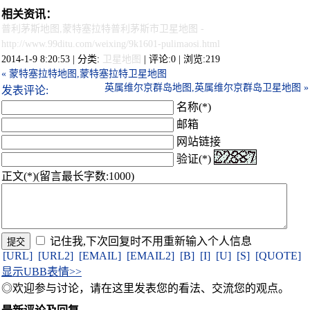
相关资讯：
普利茅斯地图,蒙特塞拉特普利茅斯市卫星地图
-
http://www.99ditu.com/weixing/9k1601-pulimaosi.html
2014-1-9 8:20:53 | 分类:
卫星地图
| 评论:0 | 浏览:
219
« 蒙特塞拉特地图,蒙特塞拉特卫星地图
英属维尔京群岛地图,英属维尔京群岛卫星地图 »
发表评论:
名称(*)
邮箱
网站链接
验证(*)
正文(*)(留言最长字数:1000)
记住我,下次回复时不用重新输入个人信息
[URL]
[URL2]
[EMAIL]
[EMAIL2]
[B]
[I]
[U]
[S]
[QUOTE]
显示UBB表情>>
◎欢迎参与讨论，请在这里发表您的看法、交流您的观点。