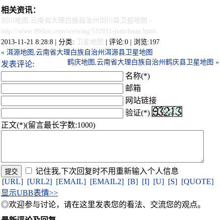
相关资讯：
剑川地图,云南省大理白族自治州剑川县卫星地图
-
http://www.99ditu.com/weixing/532931-jianchuan.html
2013-11-21 8:28:8 | 分类:
卫星地图
| 评论:0 | 浏览:
197
« 洱源地图,云南省大理白族自治州洱源县卫星地图
鹤庆地图,云南省大理白族自治州鹤庆县卫星地图 »
发表评论:
名称(*)
邮箱
网站链接
验证(*)
正文(*)(留言最长字数:1000)
记住我,下次回复时不用重新输入个人信息
[URL]
[URL2]
[EMAIL]
[EMAIL2]
[B]
[I]
[U]
[S]
[QUOTE]
显示UBB表情>>
◎欢迎参与讨论，请在这里发表您的看法、交流您的观点。