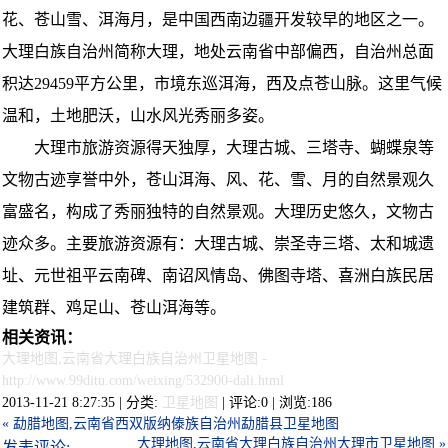
花、苍山雪、洱海月，是中国西南边疆开发较早的地区之一。
大理白族自治州简称大理，地处云南省中部偏西，自治州总面
积达29459平方公里，市境东巡洱海，西及点苍山脉。这里气候
温和，土地肥沃，山水风光秀丽多姿。
大理市旅游资源得天独厚，大理古城、三塔寺、蝴蝶泉等
文物古迹享誉中外，苍山洱海、风、花、雪、月的自然景观久
富盛名，构成了秀丽独特的自然景观。大理历史悠久，文物古
迹众多。主要旅游资源有：大理古城、崇圣寺三塔、太和城遗
址、元世祖平云南碑、南诏风情岛、佛图寺塔、喜洲白族民居
建筑群、鸡足山、苍山洱海等。
相关资讯：
大理地图,云南省大理白族自治州卫星地图
-
http://www.99ditu.com/weixing/532900-dali.html
2013-11-21 8:27:35 | 分类:
卫星地图
| 评论:0 | 浏览:
186
« 勐腊地图,云南省西双版纳傣族自治州勐腊县卫星地图
大理地图,云南省大理白族自治州大理市卫星地图 »
发表评论: