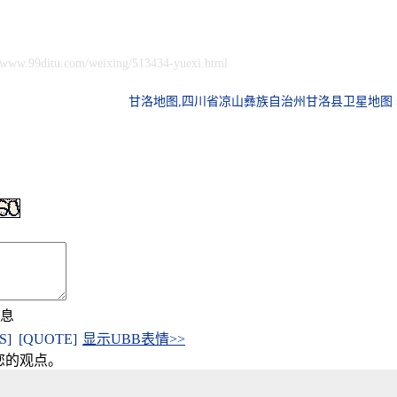
//www.99ditu.com/weixing/513434-yuexi.html
甘洛地图,四川省凉山彝族自治州甘洛县卫星地图 
信息
[S]
[QUOTE]
显示UBB表情>>
您的观点。