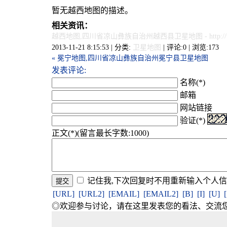
暂无越西地图的描述。
相关资讯：
越西地图,四川省凉山彝族自治州越西县卫星地图
- http:
2013-11-21 8:15:53 | 分类:
卫星地图
| 评论:0 | 浏览:
173
« 冕宁地图,四川省凉山彝族自治州冕宁县卫星地图
发表评论:
名称(*)
邮箱
网站链接
验证(*)
正文(*)(留言最长字数:1000)
记住我,下次回复时不用重新输入个人
[URL]
[URL2]
[EMAIL]
[EMAIL2]
[B]
[I]
[U]
◎欢迎参与讨论，请在这里发表您的看法、交流