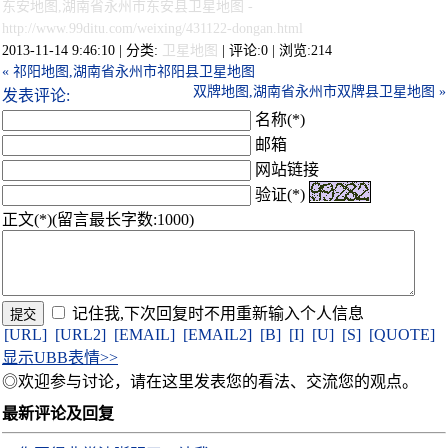
东安地图,湖南省永州市东安县卫星地图
-
http://www.99ditu.com/weixing/431122-dongan.html
2013-11-14 9:46:10 | 分类:
卫星地图
| 评论:0 | 浏览:
214
« 祁阳地图,湖南省永州市祁阳县卫星地图
双牌地图,湖南省永州市双牌县卫星地图 »
发表评论:
名称(*)
邮箱
网站链接
验证(*)
正文(*)(留言最长字数:1000)
记住我,下次回复时不用重新输入个人信息
[URL]
[URL2]
[EMAIL]
[EMAIL2]
[B]
[I]
[U]
[S]
[QUOTE]
显示UBB表情>>
◎欢迎参与讨论，请在这里发表您的看法、交流您的观点。
最新评论及回复