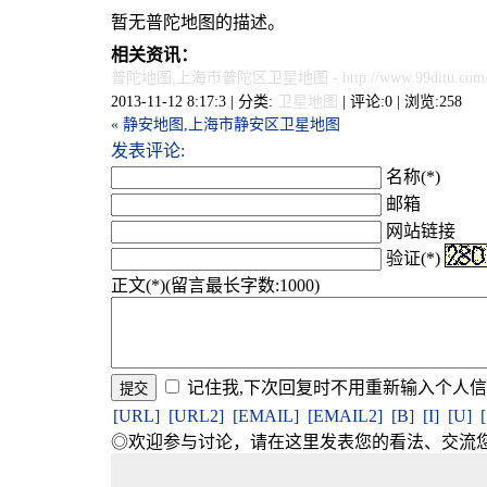
暂无普陀地图的描述。
相关资讯：
普陀地图,上海市普陀区卫星地图
- http://www.99ditu.com
2013-11-12 8:17:3 | 分类:
卫星地图
| 评论:0 | 浏览:
258
« 静安地图,上海市静安区卫星地图
发表评论:
名称(*)
邮箱
网站链接
验证(*)
正文(*)(留言最长字数:1000)
记住我,下次回复时不用重新输入个人
[URL]
[URL2]
[EMAIL]
[EMAIL2]
[B]
[I]
[U]
◎欢迎参与讨论，请在这里发表您的看法、交流