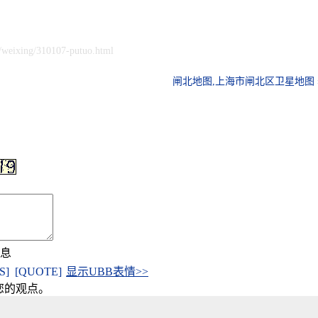
/weixing/310107-putuo.html
闸北地图,上海市闸北区卫星地图 
信息
[S]
[QUOTE]
显示UBB表情>>
您的观点。