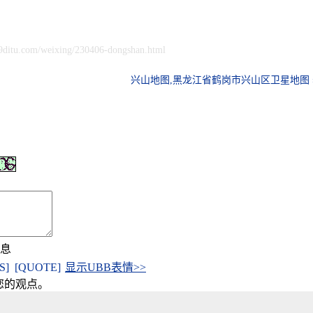
9ditu.com/weixing/230406-dongshan.html
兴山地图,黑龙江省鹤岗市兴山区卫星地图 
信息
[S]
[QUOTE]
显示UBB表情>>
您的观点。