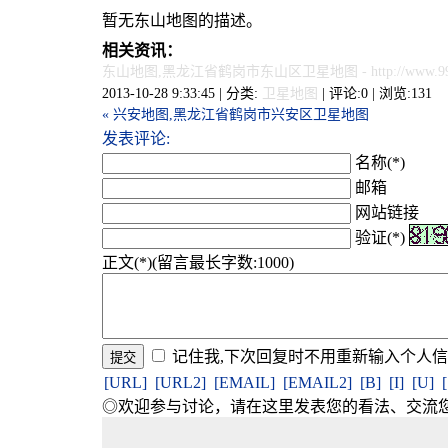
暂无东山地图的描述。
相关资讯：
东山地图,黑龙江省鹤岗市东山区卫星地图
- http://www.9
2013-10-28 9:33:45 | 分类:
卫星地图
| 评论:0 | 浏览:
131
« 兴安地图,黑龙江省鹤岗市兴安区卫星地图
发表评论:
名称(*)
邮箱
网站链接
验证(*)
正文(*)(留言最长字数:1000)
记住我,下次回复时不用重新输入个人
[URL]
[URL2]
[EMAIL]
[EMAIL2]
[B]
[I]
[U]
◎欢迎参与讨论，请在这里发表您的看法、交流