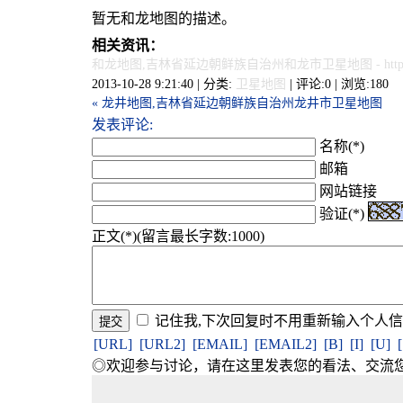
暂无和龙地图的描述。
相关资讯：
和龙地图,吉林省延边朝鲜族自治州和龙市卫星地图
- htt
2013-10-28 9:21:40 | 分类:
卫星地图
| 评论:0 | 浏览:
180
« 龙井地图,吉林省延边朝鲜族自治州龙井市卫星地图
发表评论:
名称(*)
邮箱
网站链接
验证(*)
正文(*)(留言最长字数:1000)
记住我,下次回复时不用重新输入个人
[URL]
[URL2]
[EMAIL]
[EMAIL2]
[B]
[I]
[U]
◎欢迎参与讨论，请在这里发表您的看法、交流