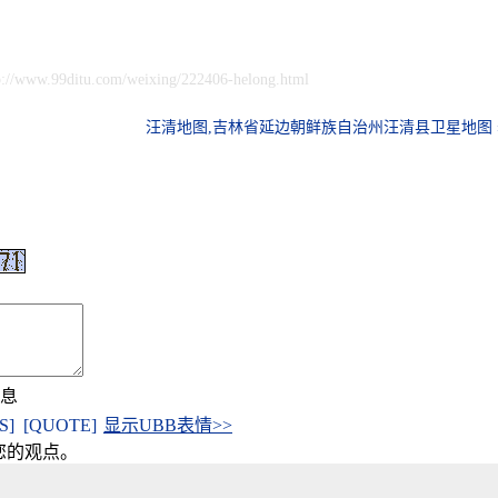
p://www.99ditu.com/weixing/222406-helong.html
汪清地图,吉林省延边朝鲜族自治州汪清县卫星地图 
信息
[S]
[QUOTE]
显示UBB表情>>
您的观点。