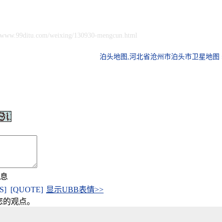
//www.99ditu.com/weixing/130930-mengcun.html
泊头地图,河北省沧州市泊头市卫星地图 
信息
[S]
[QUOTE]
显示UBB表情>>
您的观点。