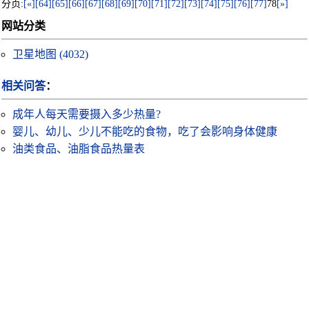
分页:
[«]
[64]
[65]
[66]
[67]
[68]
[69]
[70]
[71]
[72]
[73]
[74]
[75]
[76]
[77]
78
[»]
网站分类
卫星地图
(4032)
相关问答
：
成年人每天需要摄入多少热量?
婴儿、幼儿、少儿不能吃的食物，吃了会影响身体健康
油类食品、油脂食品热量表