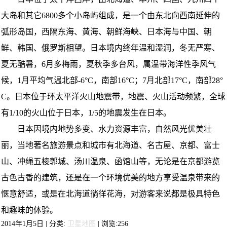
大岛和其它6800多个小岛屿组成，是一个由东北向西南延伸的
弧形岛国，西隔东海、黄海、朝鲜海峡、日本海与中国、朝
鲜、韩国、俄罗斯相望。日本境内终年温和湿润，冬无严寒、
夏无酷暑，6月多梅雨，夏秋季多台风，属温带海洋性季风气
候，1月平均气温北部-6°C，南部16°C；7月北部17°C，南部28°
C。日本位于环太平洋火山地震带，地震、火山活动频繁，全球
有1/10的火山位于日本，1/5的地震发生在日本。
日本因境内地势多变、水力资源丰富，自然风光优美壮
丽，当地著名旅游景点和城市有北海道、名古屋、京都、富士
山、冲绳五棱郭城、汤川温泉、函馆山等，无论是在京都游览
古色古香的建筑，还是在一个环境优美的地方享受温泉带来的
惬意舒适，或是在北海道徜徉花海，对游客来说都是极具特色
和趣味的体验。
2014年1月5日 | 分类:
卫星地图
| 浏览:
256